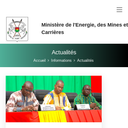
Aller au contenu principal
Ministère de l'Energie, des Mines e
Carrières
Actualités
Vous êtes ici:
Accueil
Informations
Actualités