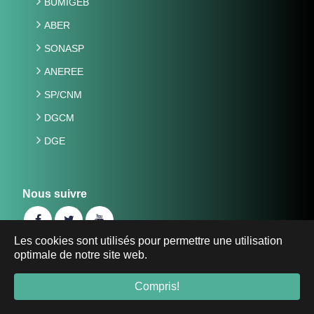
BUMIGEB
ABER
SONASP
ANEREE
SP/CNM
DGCM
DGE
Nous suivre
Les cookies sont utilisés pour permettre une utilisation
optimale de notre site web.
©2019 Ministère de l'Energie, des Mines et des Carrières
du Burkina Faso -
energie-mines.gov.bf
- Tous droits
Compris!
réservés.
Mentions Légales