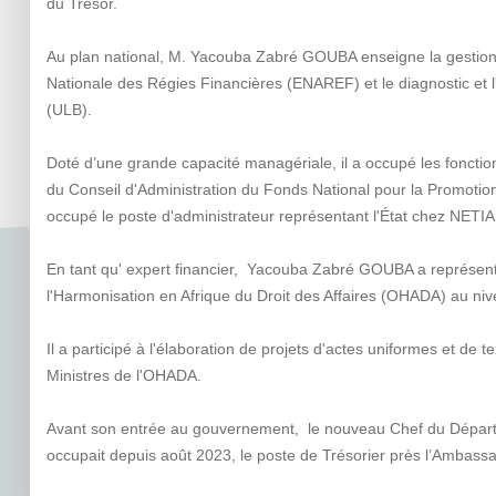
du Trésor.
Au plan national, M. Yacouba Zabré GOUBA enseigne la gestion 
Nationale des Régies Financières (ENAREF) et le diagnostic et l'i
(ULB).
Doté d’une grande capacité managériale, il a occupé les fonction
du Conseil d'Administration du Fonds National pour la Promotion
occupé le poste d'administrateur représentant l'État chez NE
En tant qu' expert financier, Yacouba Zabré GOUBA a représent
l'Harmonisation en Afrique du Droit des Affaires (OHADA) au niv
Il a participé à l'élaboration de projets d'actes uniformes et de
Ministres de l'OHADA.
Avant son entrée au gouvernement, le nouveau Chef du Départe
occupait depuis août 2023, le poste de Trésorier près l’Ambass