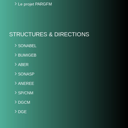
Le projet PARGFM
STRUCTURES & DIRECTIONS
SONABEL
BUMIGEB
ABER
SONASP
ANEREE
SP/CNM
DGCM
DGE