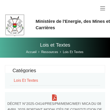
Aller au contenu principal
Ministère de l'Energie, des Mines e
Carrières
Lois et Textes
Vous êtes ici:
Accueil
Ressources
Lois Et Textes
Catégories
Lois Et Textes
DÉCRET N°2025-O414/PRES/PM/MEMC/MEF/ MICA DU 08
AVRIL 2025 PORTANT MODALITÉS DE CONSTITUTION DE