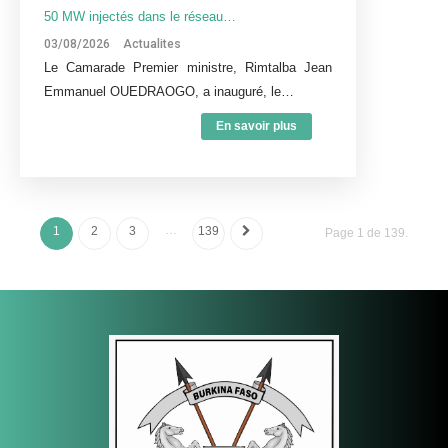
50 MW injectés dans le réseau…
03/08/2026
Actualites
Le Camarade Premier ministre, Rimtalba Jean
Emmanuel OUEDRAOGO, a inauguré, le…
En savoir plus
…
1
2
3
139
Page 1 de 139.