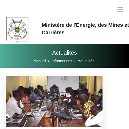
Aller au contenu principal
Ministère de l'Energie, des Mines e
Carrières
Actualités
Vous êtes ici:
Accueil
Informations
Actualités