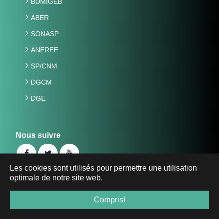
BUMIGEB
ABER
SONASP
ANEREE
SP/CNM
DGCM
DGE
Nous suivre
Les cookies sont utilisés pour permettre une utilisation
optimale de notre site web.
©2019 Ministère de l'Energie, des Mines et des Carrières
du Burkina Faso -
energie-mines.gov.bf
- Tous droits
Compris!
réservés.
Mentions Légales