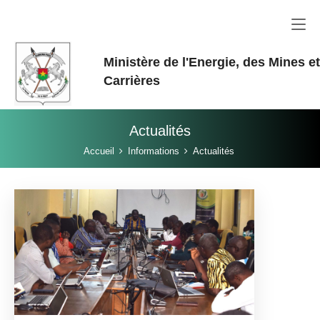
Aller au contenu principal
Ministère de l'Energie, des Mines e
Carrières
Actualités
Vous êtes ici:
Accueil
Informations
Actualités