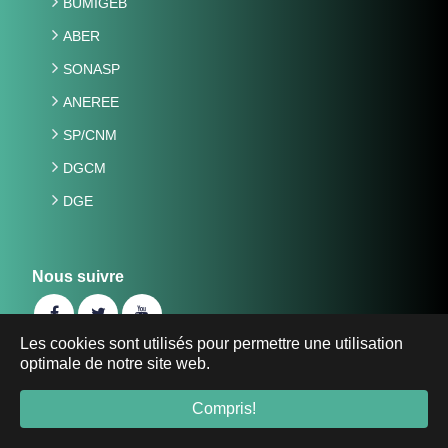
BUMIGEB
ABER
SONASP
ANEREE
SP/CNM
DGCM
DGE
Nous suivre
Les cookies sont utilisés pour permettre une utilisation
optimale de notre site web.
©2019 Ministère de l'Energie, des Mines et des Carrières
du Burkina Faso -
energie-mines.gov.bf
- Tous droits
Compris!
réservés.
Mentions Légales