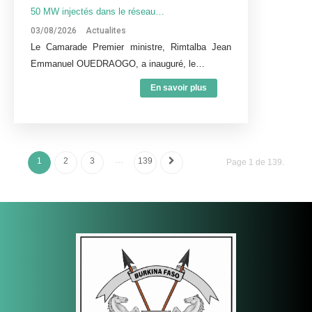
50 MW injectés dans le réseau…
03/08/2026
Actualites
Le Camarade Premier ministre, Rimtalba Jean
Emmanuel OUEDRAOGO, a inauguré, le…
En savoir plus
…
1
2
3
139
Page 1 de 139.