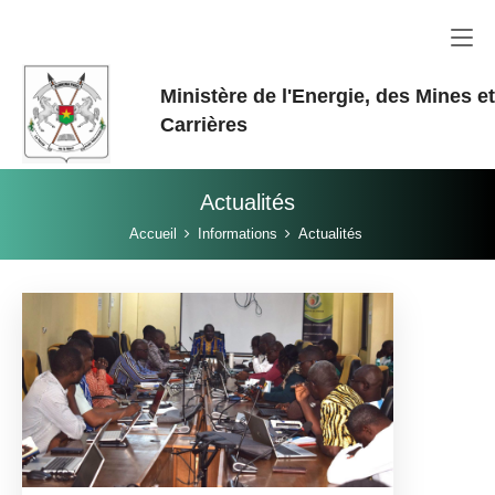
Aller au contenu principal
Ministère de l'Energie, des Mines e
Carrières
Actualités
Vous êtes ici:
Accueil
Informations
Actualités