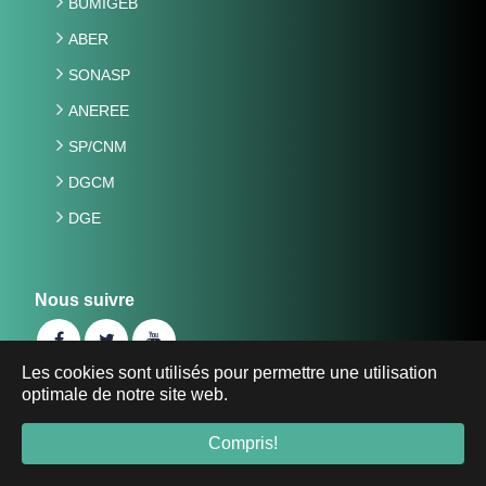
BUMIGEB
ABER
SONASP
ANEREE
SP/CNM
DGCM
DGE
Nous suivre
Les cookies sont utilisés pour permettre une utilisation
optimale de notre site web.
©2019 Ministère de l'Energie, des Mines et des Carrières
du Burkina Faso -
energie-mines.gov.bf
- Tous droits
Compris!
réservés.
Mentions Légales