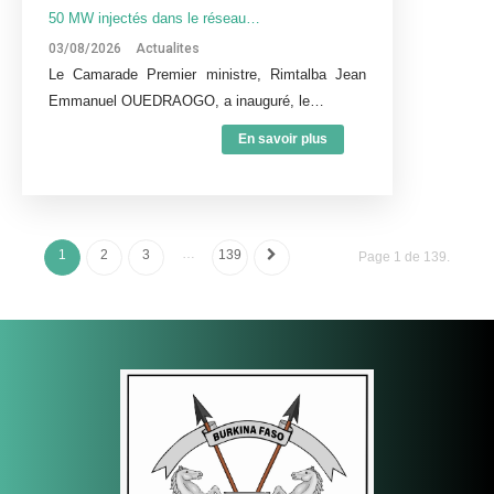
50 MW injectés dans le réseau…
03/08/2026
Actualites
Le Camarade Premier ministre, Rimtalba Jean
Emmanuel OUEDRAOGO, a inauguré, le…
En savoir plus
…
1
2
3
139
Page 1 de 139.