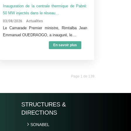
Inauguration de la centrale thermique de Pabré:
50 MW injectés dans le réseau…
03/08/2026
Actualites
Le Camarade Premier ministre, Rimtalba Jean
Emmanuel OUEDRAOGO, a inauguré, le…
En savoir plus
Page 1 de 139.
STRUCTURES &
DIRECTIONS
SONABEL