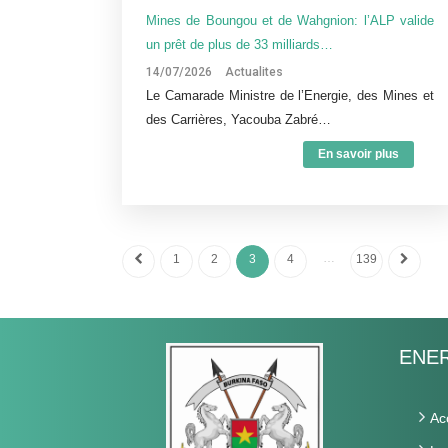
Mines de Boungou et de Wahgnion: l’ALP valide
un prêt de plus de 33 milliards…
14/07/2026
Actualites
Le Camarade Ministre de l’Energie, des Mines et
des Carrières, Yacouba Zabré…
En savoir plus
…
1
2
3
4
139
ENER
Ac