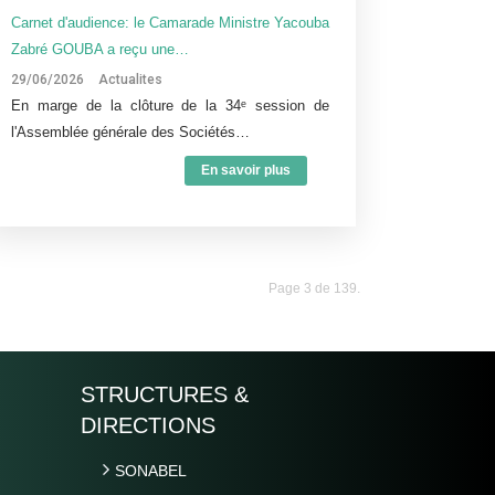
Carnet d'audience: le Camarade Ministre Yacouba
Zabré GOUBA a reçu une…
29/06/2026
Actualites
En marge de la clôture de la 34ᵉ session de
l'Assemblée générale des Sociétés…
En savoir plus
Page 3 de 139.
STRUCTURES &
DIRECTIONS
SONABEL