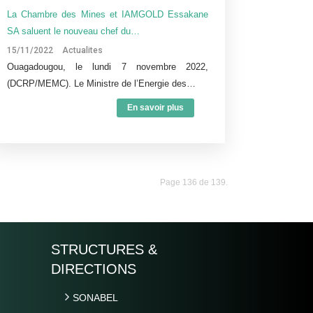
La Chambre des Mines et IAMGOLD Essakane
SA saluent le nouveau chef du…
15/11/2022
Actualites
Ouagadougou, le lundi 7 novembre 2022,
(DCRP/MEMC). Le Ministre de l’Energie des…
En savoir plus
Page 136 de 139.
STRUCTURES &
DIRECTIONS
SONABEL