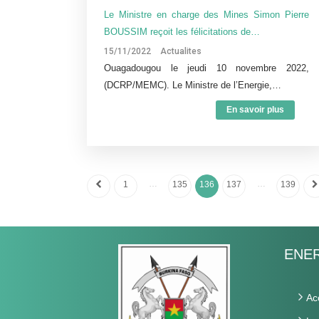
Le Ministre en charge des Mines Simon Pierre
BOUSSIM reçoit les félicitations de…
15/11/2022
Actualites
Ouagadougou le jeudi 10 novembre 2022,
(DCRP/MEMC). Le Ministre de l’Energie,…
En savoir plus
…
…
1
135
136
137
139
ENER
Ac