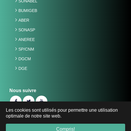
SONABEL
BUMIGEB
ABER
SONASP
ANEREE
SP/CNM
DGCM
DGE
Nous suivre
Les cookies sont utilisés pour permettre une utilisation
optimale de notre site web.
©2019 Ministère de l'Energie, des Mines et des Carrières
du Burkina Faso -
energie-mines.gov.bf
- Tous droits
Compris!