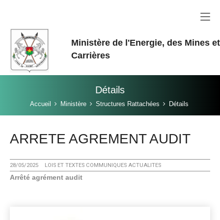
Aller au contenu principal
Ministère de l'Energie, des Mines e
Carrières
Détails
Vous êtes ici:
Accueil
Ministère
Structures Rattachées
Détails
ARRETE AGREMENT AUDIT
28/05/2025
LOIS ET TEXTES COMMUNIQUES ACTUALITES
Arrêté agrément audit