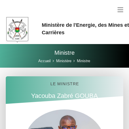
Aller au contenu principal
Ministère de l'Energie, des Mines e
Carrières
Ministre
Vous êtes ici:
Accueil
Ministère
Ministre
LE MINISTRE
Yacouba Zabré GOUBA