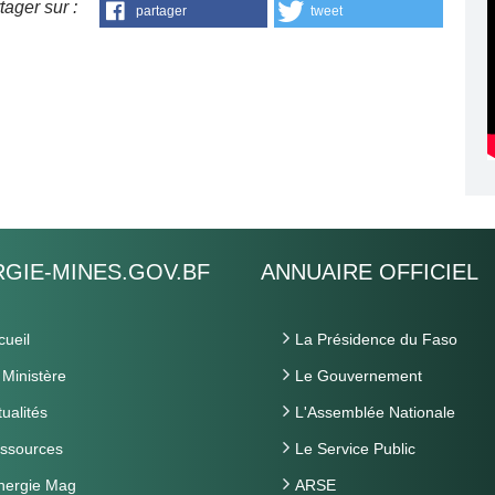
tager sur :
partager
tweet
GIE-MINES.GOV.BF
ANNUAIRE OFFICIEL
cueil
La Présidence du Faso
 Ministère
Le Gouvernement
tualités
L'Assemblée Nationale
ssources
Le Service Public
nergie Mag
ARSE