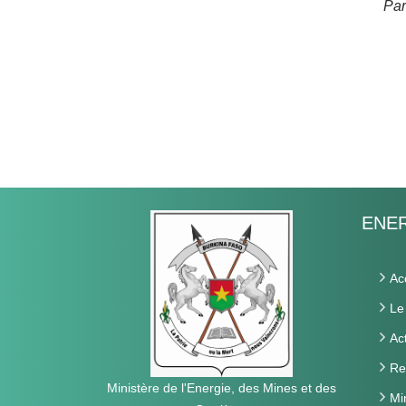
Par
ENER
Ac
Le
Ac
Re
Ministère de l'Energie, des Mines et des
Mi