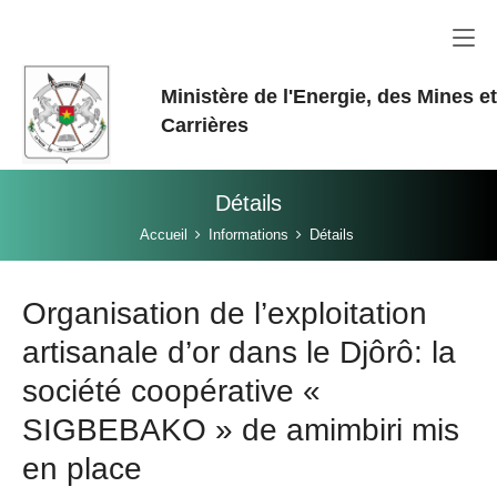
Aller au contenu principal
Ministère de l'Energie, des Mines e
Carrières
Détails
Vous êtes ici:
Accueil
Informations
Détails
Organisation de l’exploitation
artisanale d’or dans le Djôrô: la
société coopérative «
SIGBEBAKO » de amimbiri mis
en place