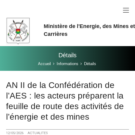
Aller au contenu principal
Ministère de l'Energie, des Mines e
Carrières
Détails
Vous êtes ici:
Accueil
Informations
Détails
AN II de la Confédération de
l’AES : les acteurs préparent la
feuille de route des activités de
l’énergie et des mines
12/05/2026
ACTUALITES