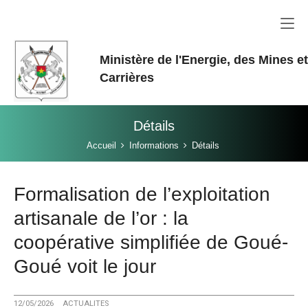
Aller au contenu principal
Ministère de l'Energie, des Mines e
Carrières
Détails
Vous êtes ici:
Accueil
Informations
Détails
Formalisation de l’exploitation
artisanale de l’or : la
coopérative simplifiée de Goué-
Goué voit le jour
12/05/2026
ACTUALITES